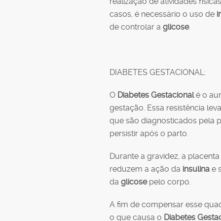
realização de atividades físic
casos, é necessário o uso de
i
de controlar a
glicose
.
DIABETES GESTACIONAL:
O
Diabetes Gestacional
é o au
gestação. Essa resistência le
que são diagnosticados pela 
persistir após o parto.
Durante a gravidez, a placent
reduzem a ação da
insulina
e s
da
glicose
pelo corpo.
A fim de compensar esse qua
o que causa o
Diabetes Gesta