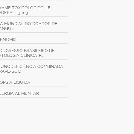
XAME TOXICOLÓGICO-LEI
EDERAL 13.103
IA MUNDIAL DO DOADOR DE
ANGUE
GENOMIX
ONGRESSO BRASILEIRO DE
ATOLOGIA CLÍNICA-RJ
MUNODEFICIÊNCIA COMBINADA
RAVE-SCID
IÓPSIA LIQUIDA
LERGIA ALIMENTAR