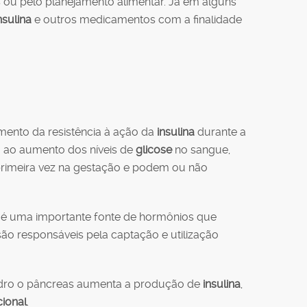
as ou pelo planejamento alimentar. Já em alguns
nsulina
e outros medicamentos com a finalidade
mento da resistência à ação da
insulina
durante a
va ao aumento dos níveis de
glicose
no sangue,
primeira vez na gestação e podem ou não
a é uma importante fonte de hormônios que
ão responsáveis pela captação e utilização
dro o pâncreas aumenta a produção de
insulina
,
cional
.