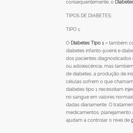
consequentemente, o
Diabete
TIPOS DE DIABETES:
TIPO 1:
O
Diabetes Tipo 1 –
também co
diabetes infanto-juvenil e di
dos pacientes diagnosticados 
ou adolescência, mas também 
de diabetes, a produção de ins
células sofrem o que chamamo
diabetes tipo 1 necessitam inj
no sangue em valores normais.
dadas diariamente. O tratame
medicamentos, planejamento al
ajudam a controlar o nível de