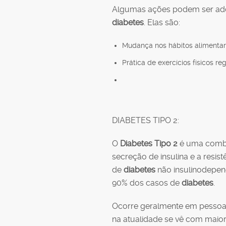
Algumas ações podem ser ado
diabetes
. Elas são:
Mudança nos hábitos alimentar
Prática de exercícios físicos re
DIABETES TIPO 2:
O
Diabetes Tipo 2
é uma combi
secreção de insulina e a resis
de
diabetes
não insulinodepe
90% dos casos de
diabetes
.
Ocorre geralmente em pessoa
na atualidade se vê com maio