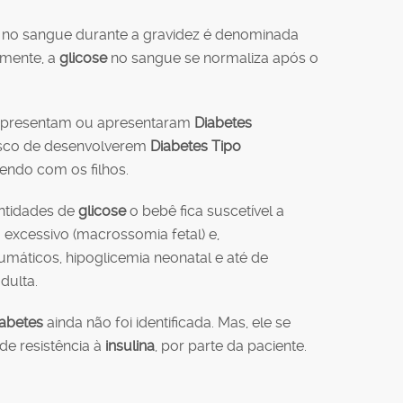
 no sangue durante a gravidez é denominada
lmente, a
glicose
no sangue se normaliza após o
 apresentam ou apresentaram
Diabetes
sco de desenvolverem
Diabetes Tipo
ndo com os filhos.
ntidades de
glicose
o bebê fica suscetível a
 excessivo (macrossomia fetal) e,
máticos, hipoglicemia neonatal e até de
dulta.
iabetes
ainda não foi identificada. Mas, ele se
de resistência à
insulina
, por parte da paciente.