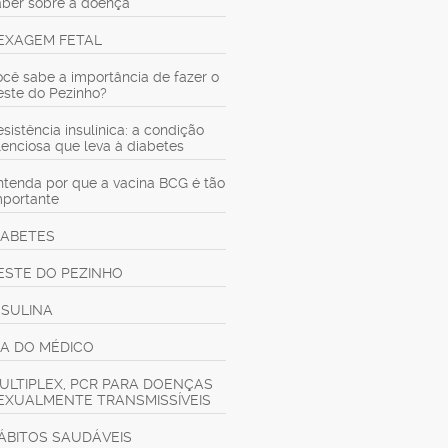
aber sobre a doença
EXAGEM FETAL
ocê sabe a importância de fazer o
este do Pezinho?
sistência insulínica: a condição
ilenciosa que leva à diabetes
ntenda por que a vacina BCG é tão
mportante
IABETES
ESTE DO PEZINHO
NSULINA
IA DO MÉDICO
ULTIPLEX, PCR PARA DOENÇAS
EXUALMENTE TRANSMISSÍVEIS
ÁBITOS SAUDÁVEIS