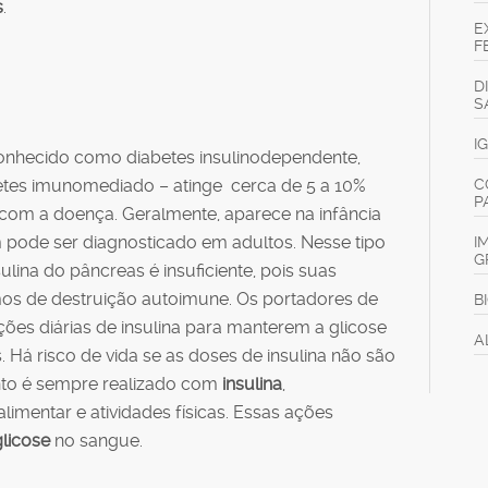
s
.
E
F
D
S
I
nhecido como diabetes insulinodependente,
abetes imunomediado – atinge cerca de 5 a 10%
C
P
com a doença. Geralmente, aparece na infância
pode ser diagnosticado em adultos. Nesse tipo
I
G
ulina do pâncreas é insuficiente, pois suas
s de destruição autoimune. Os portadores de
B
eções diárias de insulina para manterem a glicose
A
 Há risco de vida se as doses de insulina não são
nto é sempre realizado com
insulina
,
imentar e atividades físicas. Essas ações
glicose
no sangue.