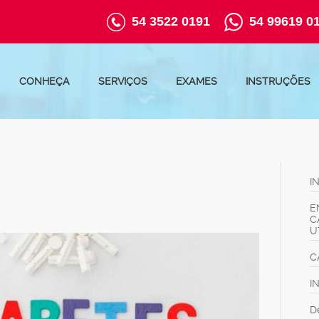
54 3522 0191
54 99619 0
CONHEÇA
SERVIÇOS
EXAMES
INSTRUÇÕES
I
E
C
U
C
I
D