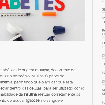
s
S
V
T
Re
s
E
i
D
T
abólica de origem múltipla, decorrente da
I
oduzir o hormônio
insulina
. O papel do
D
licemia
, permitindo que o açúcar que está
trar dentro das células, para ser utilizado como
M
S
inabilidade da
insulina
efetuar corretamente os
nto do açúcar (
glicose
) no sangue e,
H