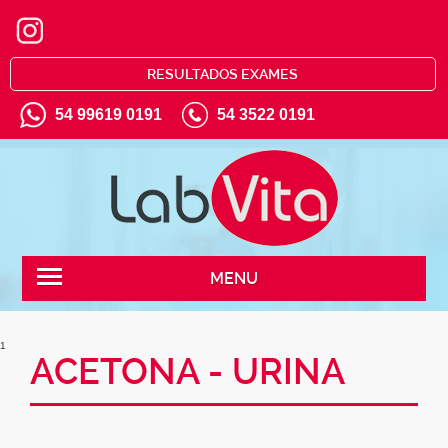
RESULTADOS EXAMES
54 99619 0191
54 3522 0191
MENU
1
ACETONA - URINA